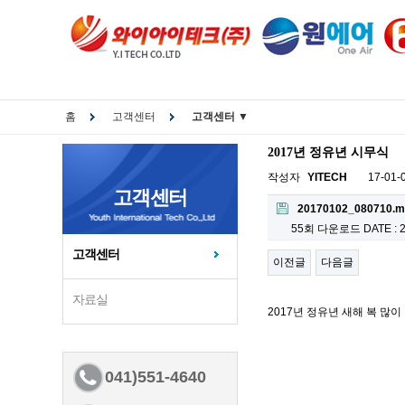
홈
고객센터
고객센터 ▼
2017년 정유년 시무식
작성자
YITECH
17-01-0
고객센터
20170102_080710.m
55회 다운로드
DATE : 
고객센터
이전글
다음글
자료실
2017년 정유년 새해 복 많
041)551-4640