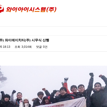
크(주) 와이에이치티(주) 시무식 산행
05 18:13
조회
3,014회
댓글
0건