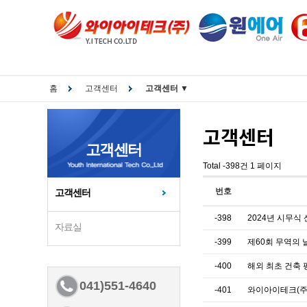
홈
고객센터
고객센터 ▼
고객센터
고객센터
Total -398건
1 페이지
번호
고객센터
-398
2024년 시무식 
자료실
-399
제60회 무역의 날
-400
해외 최초 건축 
041)551-4640
-401
와이아이테크(주)