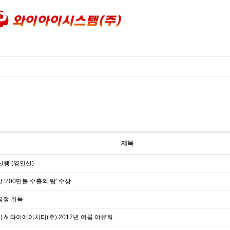
제목
산행 (영인산)
 '200만불 수출의 탑' 수상
평정 취득
 & 와이에이치티(주) 2017년 여름 야유회